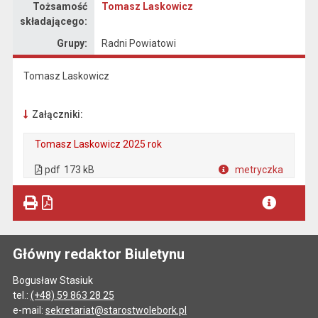
Tożsamość
Tomasz Laskowicz
składającego:
Grupy:
Radni Powiatowi
Tomasz Laskowicz
Załączniki:
Tomasz Laskowicz 2025 rok
. Plik w formacie: pdf
. Rozmiar pliku: 173 kB
. Otwiera się w nowej karcie.
pdf
173 kB
metryczka
Plik w formacie
Główny redaktor Biuletynu
Bogusław Stasiuk
tel.:
(+48) 59 863 28 25
e-mail:
sekretariat@starostwolebork.pl