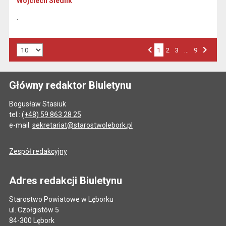
Wojciech Siedlik
.
Liczba art. na stronie:
1
Przejdź do strony numer
2
Przejdź do strony numer
3
…
Przejdź do strony numer
9
Strona numer
Poprzednia strona
Następna strona
Główny redaktor Biuletynu
Bogusław Stasiuk
tel.:
(+48) 59 863 28 25
e-mail:
sekretariat@starostwolebork.pl
Zespół redakcyjny
Adres redakcji Biuletynu
Starostwo Powiatowe w Lęborku
ul. Czołgistów 5
84-300 Lębork