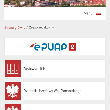
Menu
Strona główna
Zespół redakcyjny
Archiwum BIP
Otwiera się w nowej karcie
Dziennik Urzędowy Woj. Pomorskiego
Otwiera się w nowej karcie