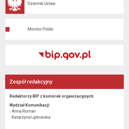
Dziennik Ustaw
Otwiera się w nowej karcie
Monitor Polski
Otwiera się w nowej karcie
Zespół redakcyjny
Redaktorzy BIP z komórek organizacyjnych:
Wydział Komunikacji:
- Anna Roman
- Katarzyna Lipkowska