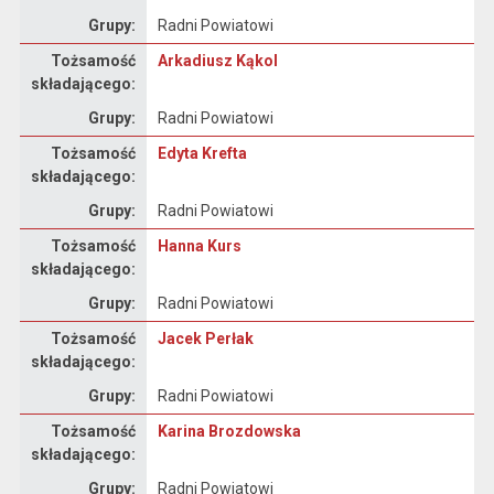
Grupy:
Radni Powiatowi
Oświadczenie majątkowe
Tożsamość
Arkadiusz Kąkol
składającego:
Grupy:
Radni Powiatowi
Oświadczenie majątkowe
Tożsamość
Edyta Krefta
składającego:
Grupy:
Radni Powiatowi
Oświadczenie majątkowe
Tożsamość
Hanna Kurs
składającego:
Grupy:
Radni Powiatowi
Oświadczenie majątkowe
Tożsamość
Jacek Perłak
składającego:
Grupy:
Radni Powiatowi
Oświadczenie majątkowe
Tożsamość
Karina Brozdowska
składającego:
Grupy:
Radni Powiatowi