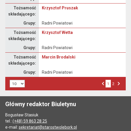
Oświadczenie majątkowe
Tożsamość
Krzysztof Pruszak
składającego:
Grupy:
Radni Powiatowi
Oświadczenie majątkowe
Tożsamość
Krzysztof Wetta
składającego:
Grupy:
Radni Powiatowi
Oświadczenie majątkowe
Tożsamość
Marcin Brodalski
składającego:
Grupy:
Radni Powiatowi
Liczba art. na stronie:
1
Przejdź do strony numer
2
Strona numer
Poprzednia strona
Następna strona
Główny redaktor Biuletynu
Bogusław Stasiuk
tel.:
(+48) 59 863 28 25
e-mail:
sekretariat@starostwolebork.pl