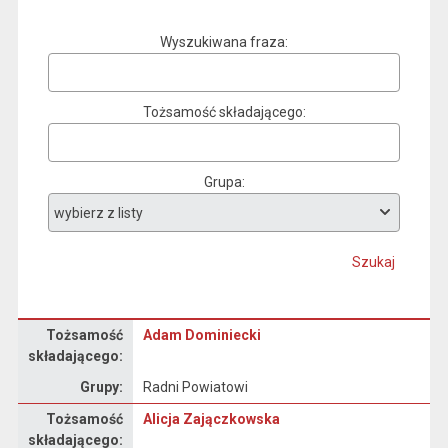
Wyszukiwana fraza
Tożsamość składającego
Grupa
Szukaj
Oświadczenie majątkowe
Tożsamość
Adam Dominiecki
składającego:
Grupy:
Radni Powiatowi
Oświadczenie majątkowe
Tożsamość
Alicja Zajączkowska
składającego: