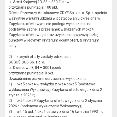
ul. Armii Krajowej 1D, 83 – 330 Żukowo
przyznana punktacja: 100 pkt.
Oferta Przewozy Autobusowe GRYF Sp. z o. o. Sp. k. spełnia
wszystkie warunki udziału w postępowaniu określone w
Zapytaniu ofertowym, nie podlega wykluczeniu na
podstawie żadnej z przesłanek wskazanych w pkt 4
Zapytania ofertowego oraz uzyskała najwyższą liczbę
punktów w jedynym kryterium oceny ofert, tj. kryterium
ceny.
2) których oferty zostały odrzucone:
BOGUŚ-BUS Sp. z o. o.
ul. Dworcowa 8, 84 – 300 Lębork
przyznana punktacja: 0 pkt
Uzasadnienie prawne odrzucenia i wykluczenia:
1) pkt 5 ppkt 4 w związku z pkt 4 ppkt 5 (podstawa
wykluczenia Wykonawcy) Zapytania ofertowego z dnia 2
stycznia 2026 r.;
2) pkt 4 ppkt 9 Zapytania ofertowego z dnia 2 stycznia
2026 r. (podstawa wykluczenia Wykonawcy);
3) art. 15 ust. 1 pkt 1 ustawy z dnia 16 kwietnia 1993 r. o