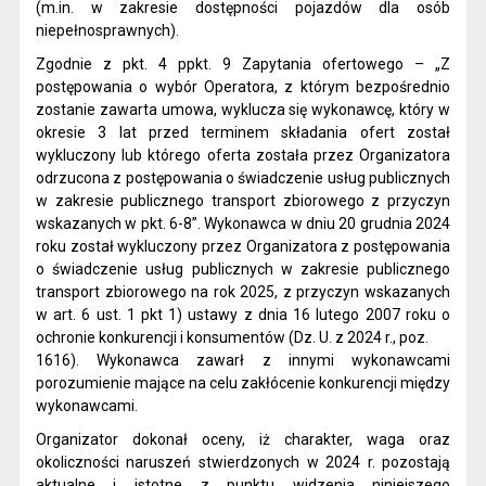
(m.in. w zakresie dostępności pojazdów dla osób
niepełnosprawnych).
Zgodnie z pkt. 4 ppkt. 9 Zapytania ofertowego – „Z
postępowania o wybór Operatora, z którym bezpośrednio
zostanie zawarta umowa, wyklucza się wykonawcę, który w
okresie 3 lat przed terminem składania ofert został
wykluczony lub którego oferta została przez Organizatora
odrzucona z postępowania o świadczenie usług publicznych
w zakresie publicznego transport zbiorowego z przyczyn
wskazanych w pkt. 6-8”. Wykonawca w dniu 20 grudnia 2024
roku został wykluczony przez Organizatora z postępowania
o świadczenie usług publicznych w zakresie publicznego
transport zbiorowego na rok 2025, z przyczyn wskazanych
w art. 6 ust. 1 pkt 1) ustawy z dnia 16 lutego 2007 roku o
ochronie konkurencji i konsumentów (Dz. U. z 2024 r., poz.
1616). Wykonawca zawarł z innymi wykonawcami
porozumienie mające na celu
zakłócenie konkurencji między
wykonawcami.
Organizator dokonał oceny, iż charakter, waga oraz
okoliczności naruszeń stwierdzonych w 2024 r. pozostają
aktualne i istotne z punktu widzenia niniejszego