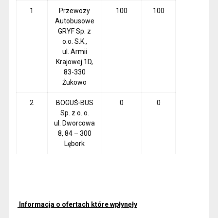
1
Przewozy
100
100
Autobusowe
GRYF Sp. z
o.o. S.K.,
ul. Armii
Krajowej 1D,
83-330
Żukowo
2
BOGUŚ-BUS
0
0
Sp. z o. o.
ul. Dworcowa
8, 84 – 300
Lębork
I
nformacja o ofertach które wpłynęły