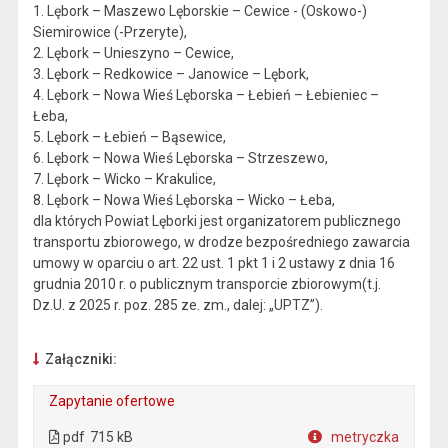
1. Lębork – Maszewo Lęborskie – Cewice - (Oskowo-)
Siemirowice (-Przeryte),
2. Lębork – Unieszyno – Cewice,
3. Lębork – Redkowice – Janowice – Lębork,
4. Lębork – Nowa Wieś Lęborska – Łebień – Łebieniec –
Łeba,
5. Lębork – Łebień – Bąsewice,
6. Lębork – Nowa Wieś Lęborska – Strzeszewo,
7. Lębork – Wicko – Krakulice,
8. Lębork – Nowa Wieś Lęborska – Wicko – Łeba,
dla których Powiat Lęborki jest organizatorem publicznego
transportu zbiorowego, w drodze bezpośredniego zawarcia
umowy w oparciu o art. 22 ust. 1 pkt 1 i 2 ustawy z dnia 16
grudnia 2010 r. o publicznym transporcie zbiorowym(t.j.
Dz.U. z 2025 r. poz. 285 ze. zm., dalej: „UPTZ”).
Załączniki:
Zapytanie ofertowe
. Plik w formacie: pdf
. Rozmiar pliku: 715 kB
. Otwiera się w nowej karcie.
pdf
715 kB
metryczka