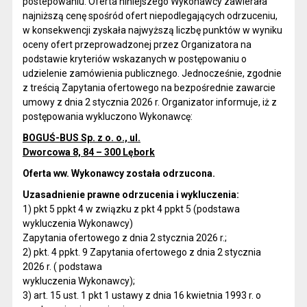
postepowaniu. Oferta niniejszego Wykonawcy zawierała
najniższą cenę spośród ofert niepodlegających odrzuceniu,
w konsekwencji zyskała najwyższą liczbę punktów w wyniku
oceny ofert przeprowadzonej przez Organizatora na
podstawie kryteriów wskazanych w postępowaniu o
udzielenie zamówienia publicznego. Jednocześnie, zgodnie
z treścią Zapytania ofertowego na bezpośrednie zawarcie
umowy z dnia 2 stycznia 2026 r. Organizator informuje, iż z
postępowania wykluczono Wykonawcę:
BOGUŚ-BUS Sp. z o. o., ul.
Dworcowa 8, 84 – 300 Lębork
Oferta ww. Wykonawcy została odrzucona.
Uzasadnienie prawne odrzucenia i wykluczenia:
1) pkt 5 ppkt 4 w związku z pkt 4 ppkt 5 (podstawa
wykluczenia Wykonawcy)
Zapytania ofertowego z dnia 2 stycznia 2026 r.;
2) pkt. 4 ppkt. 9 Zapytania ofertowego z dnia 2 stycznia
2026 r. ( podstawa
wykluczenia Wykonawcy);
3) art. 15 ust. 1 pkt 1 ustawy z dnia 16 kwietnia 1993 r. o