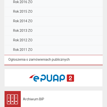
Rok 2016 ZO
Rok 2015 ZO
Rok 2014 ZO
Rok 2013 ZO
Rok 2012 ZO
Rok 2011 ZO
Ogłoszenia o zamówieniach publicznych
Archiwum BIP
Otwiera się w nowej karcie