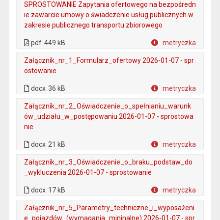
SPROSTOWANIE Zapytania ofertowego na bezpośredn
ie zawarcie umowy o świadczenie usług publicznych w
zakresie publicznego transportu zbiorowego
. Plik w formacie: pdf
. Rozmiar pliku: 449 kB
. Otwiera się w nowej karcie.
pdf
449 kB
metryczka
Plik w formacie
Załącznik_nr_1_Formularz_ofertowy 2026-01-07 - spr
ostowanie
. Rozmiar pliku: 36 kB
. Plik w formacie: docx
docx
36 kB
metryczka
Plik w formacie
Załącznik_nr_2_Oświadczenie_o_spełnianiu_warunk
ów_udziału_w_postępowaniu 2026-01-07 - sprostowa
nie
. Rozmiar pliku: 21 kB
. Plik w formacie: docx
docx
21 kB
metryczka
Plik w formacie
Załącznik_nr_3_Oświadczenie_o_braku_podstaw_do
_wykluczenia 2026-01-07 - sprostowanie
. Rozmiar pliku: 17 kB
. Plik w formacie: docx
docx
17 kB
metryczka
Plik w formacie
Załącznik_nr_5_Parametry_techniczne_i_wyposażeni
e_pojazdów_(wymagania_mininalne) 2026-01-07 - spr