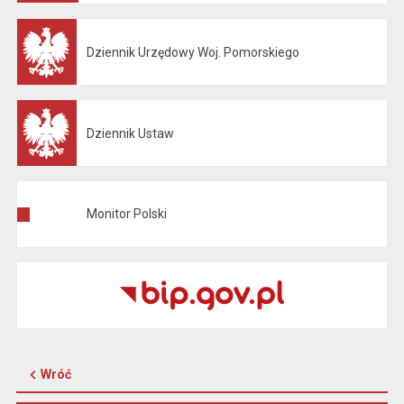
Dziennik Urzędowy Woj. Pomorskiego
Otwiera się w nowej karcie
Dziennik Ustaw
Otwiera się w nowej karcie
Monitor Polski
Otwiera się w nowej karcie
Wróć