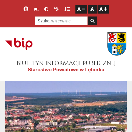
Przejdź do głównego menu
Przejdź do mapy serwisu
Przejdź do treści
Deklaracja
Słownik
Wersja
Wersja
Gęstość
zresetuj
zmniejsz czcionkę
zwiększ czcionkę
dostępności
skrótów
kontrastowa
tekstowa
tekstu
Szukaj w serwisie
Szukaj
BIULETYN INFORMACJI PUBLICZNEJ
Starostwo Powiatowe w Lęborku