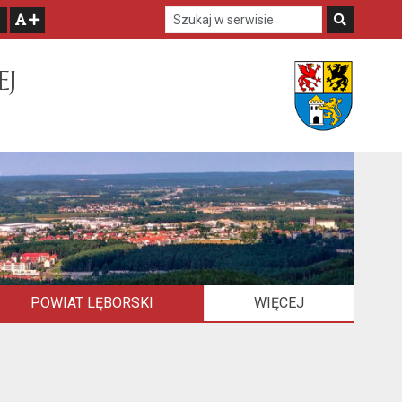
Szukaj w serwisie
Szukaj
zwiększ czcionkę
EJ
POWIAT LĘBORSKI
WIĘCEJ
ELEMENTÓW