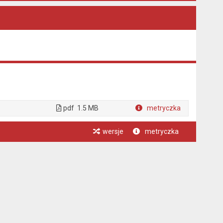
pdf
1.5 MB
metryczka
Plik w formacie
wersje
metryczka