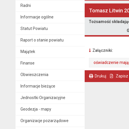
Radni
Tomasz Litwin 2
Informacje ogólne
Oświadczenie majątkowe
Tożsamość składają
Statut Powiatu
G
Raport o stanie powiatu
Załączniki:
Majątek
oświadczenie mają
Finanse
. Plik w formacie: pdf
. Rozmiar pliku: 1.5 MB
. Otwiera się w nowej karcie.
Obwieszczenia
Drukuj
Zapisz
. Ta sama treść dostępna jest na bieżącej stronie
Informacje bieżące
Jednostki Organizacyjne
Geodezja - mapy
Organizacje pozarządowe