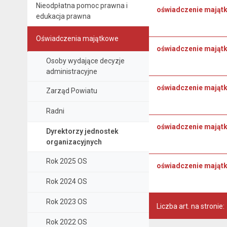
Nieodpłatna pomoc prawna i
oświadczenie mająt
edukacja prawna
Oświadczenia majątkowe
oświadczenie majątk
Osoby wydające decyzje
administracyjne
oświadczenie majątk
Zarząd Powiatu
Radni
oświadczenie mająt
Dyrektorzy jednostek
organizacyjnych
Rok 2025 OS
oświadczenie majątk
Rok 2024 OS
Rok 2023 OS
Liczba art. na stronie:
Rok 2022 OS