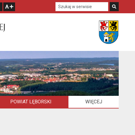
Szukaj w serwisie
Szukaj
zwiększ czcionkę
EJ
POWIAT LĘBORSKI
WIĘCEJ
ELEMENTÓW