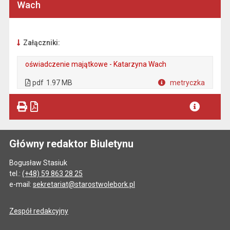
Wach
Załączniki:
oświadczenie majątkowe - Katarzyna Wach
. Plik w formacie: pdf
. Rozmiar pliku: 1.97 MB
. Otwiera się w nowej karcie.
pdf
1.97 MB
metryczka
Plik w formacie
Główny redaktor Biuletynu
Bogusław Stasiuk
tel.:
(+48) 59 863 28 25
e-mail:
sekretariat@starostwolebork.pl
Zespół redakcyjny