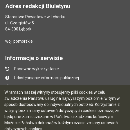
Adres redakcji Biuletynu
Starostwo Powiatowe w Lęborku
ul. Czołgistów 5
84-300 Lębork
woj. pomorskie
Informacje o serwisie
Ponowne wykorzystanie
Udostępnianie informacji publicznej
Mapa serwisu
W ramach naszej witryny stosujemy pliki cookies w celu
Instrukcja obsługi
świadczenia Państwu usług na najwyższym poziomie, w tym w
sposób dostosowany do indywidualnych potrzeb. Korzystanie z
Statystyki oglądalności
witryny bez zmiany ustawień dotyczących cookies oznacza, że
Ostatnio dodane
będą one zamieszczane w Państwa urządzeniu końcowym.
Możecie Państwo dokonać w każdym czasie zmiany ustawień
Ostatnia aktualizacja BIP: 07.08.2026 12:51
dotyczących cookies.