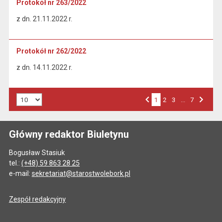
Protokół nr 263/2022
z dn. 21.11.2022 r.
Protokół nr 262/2022
z dn. 14.11.2022 r.
Liczba art. na stronie:
1
Przejdź do strony numer
2
Przejdź do strony numer
3
…
Przejdź do strony numer
7
Strona numer
Poprzednia strona
Następna strona
Główny redaktor Biuletynu
Bogusław Stasiuk
tel.:
(+48) 59 863 28 25
e-mail:
sekretariat@starostwolebork.pl
Zespół redakcyjny