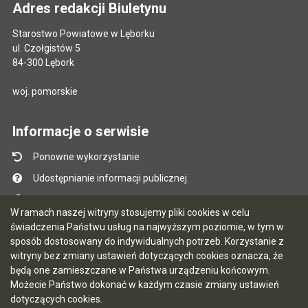
Adres redakcji Biuletynu
Starostwo Powiatowe w Lęborku
ul. Czołgistów 5
84-300 Lębork
woj. pomorskie
Informacje o serwisie
Ponowne wykorzystanie
Udostępnianie informacji publicznej
Mapa serwisu
W ramach naszej witryny stosujemy pliki cookies w celu
Instrukcja obsługi
świadczenia Państwu usług na najwyższym poziomie, w tym w
sposób dostosowany do indywidualnych potrzeb. Korzystanie z
Statystyki oglądalności
witryny bez zmiany ustawień dotyczących cookies oznacza, że
Ostatnio dodane
będą one zamieszczane w Państwa urządzeniu końcowym.
Możecie Państwo dokonać w każdym czasie zmiany ustawień
Ostatnia aktualizacja BIP: 07.08.2026 12:51
dotyczących cookies.