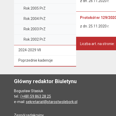
z dn. 26.11.2020 r.
Rok 2005 PrZ
Protokół nr 129/202
Rok 2004 PrZ
z dn. 25.11.2020 r.
Rok 2003 PrZ
Rok 2002 PrZ
Liczba art. na stronie:
2024-2029 VII
Poprzednie kadencje
Główny redaktor Biuletynu
Bogusław Stasiuk
tel.:
(+48) 59 863 28 25
e-mail:
sekretariat@starostwolebork.pl
Zespół redakcyjny