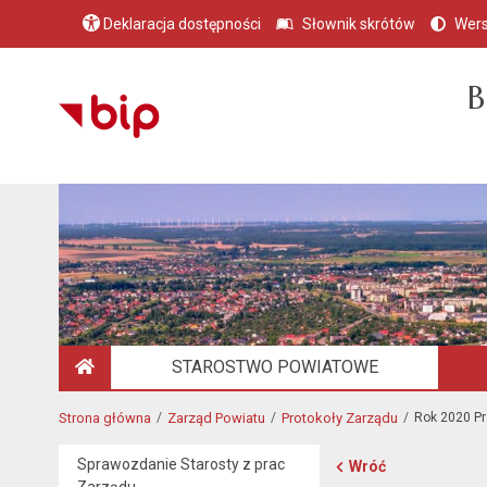
Deklaracja dostępności
Słownik skrótów
Wers
B
STAROSTWO POWIATOWE
STRONA GŁÓWNA
Strona główna
Zarząd Powiatu
Protokoły Zarządu
Rok 2020 P
Sprawozdanie Starosty z prac
Wróć