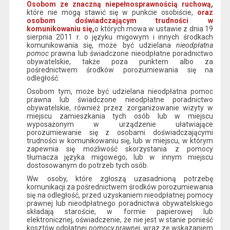
Osobom ze znaczną niepełnosprawnością ruchową
,
które nie mogą stawić się w punkcie osobiście,
oraz
osobom doświadczającym trudności w
komunikowaniu się,
o których mowa w ustawie z dnia 19
sierpnia 2011 r. o języku migowym i innych środkach
komunikowania się, może być udzielana
nieodpłatna
pomoc
prawna lub świadczone nieodpłatne poradnictwo
obywatelskie, także poza punktem albo za
pośrednictwem środków porozumiewania się na
odległość.
Osobom tym, może być udzielana nieodpłatna pomoc
prawna lub świadczone nieodpłatne poradnictwo
obywatelskie, również przez zorganizowanie wizyty w
miejscu zamieszkania tych osób lub w miejscu
wyposażonym w urządzenie ułatwiające
porozumiewanie się z osobami doświadczającymi
trudności w komunikowaniu się, lub w miejscu, w którym
zapewnia się możliwość skorzystania z pomocy
tłumacza języka migowego, lub w innym miejscu
dostosowanym do potrzeb tych osób.
Ww. osoby, które zgłoszą uzasadnioną potrzebę
komunikacji za pośrednictwem środków porozumiewania
się na odległość, przed uzyskaniem nieodpłatnej pomocy
prawnej lub nieodpłatnego poradnictwa obywatelskiego
składają staroście, w formie papierowej lub
elektronicznej, oświadczenie, że nie jest w stanie ponieść
kosztów odpłatnej
pomocy prawnej
, wraz ze wskazaniem