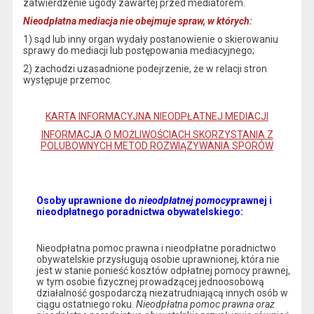
zatwierdzenie ugody zawartej przed mediatorem.
Nieodpłatna mediacja nie obejmuje spraw, w których:
1) sąd lub inny organ wydały postanowienie o skierowaniu
sprawy do mediacji lub postępowania mediacyjnego;
2) zachodzi uzasadnione podejrzenie, że w relacji stron
występuje przemoc.
KARTA INFORMACYJNA NIEODPŁATNEJ MEDIACJI
INFORMACJA O MOŻLIWOŚCIACH SKORZYSTANIA Z
POLUBOWNYCH METOD ROZWIĄZYWANIA SPORÓW
Osoby uprawnione do
nieodpłatnej pomocy
prawnej i
nieodpłatnego poradnictwa obywatelskiego:
Nieodpłatna pomoc prawna i nieodpłatne poradnictwo
obywatelskie przysługują osobie uprawnionej, która nie
jest w stanie ponieść kosztów odpłatnej pomocy prawnej,
w tym osobie fizycznej prowadzącej jednoosobową
działalność gospodarczą niezatrudniającą innych osób w
ciągu ostatniego roku.
Nieodpłatna pomoc prawna oraz