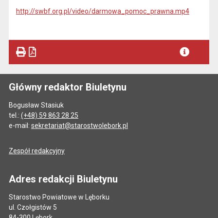
http://swbf.org.pl/video/darmowa_pomoc_prawna.mp4
Główny redaktor Biuletynu
Bogusław Stasiuk
tel.:
(+48) 59 863 28 25
e-mail:
sekretariat@starostwolebork.pl
Zespół redakcyjny
Adres redakcji Biuletynu
Starostwo Powiatowe w Lęborku
ul. Czołgistów 5
84-300 Lębork