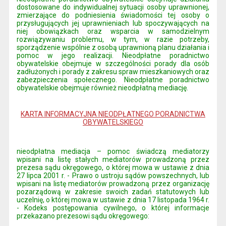
dostosowane do indywidualnej sytuacji osoby uprawnionej,
zmierzające do podniesienia świadomości tej osoby o
przysługujących jej uprawnieniach lub spoczywających na
niej obowiązkach oraz wsparcia w samodzielnym
rozwiązywaniu problemu, w tym, w razie potrzeby,
sporządzenie wspólnie z osobą uprawnioną planu działania i
pomoc w jego realizacji. Nieodpłatne poradnictwo
obywatelskie obejmuje w szczególności porady dla osób
zadłużonych i porady z zakresu spraw mieszkaniowych oraz
zabezpieczenia społecznego. Nieodpłatne poradnictwo
obywatelskie obejmuje również nieodpłatną mediację.
KARTA INFORMACYJNA NIEODPŁATNEGO PORADNICTWA
OBYWATELSKIEGO
nieodpłatna mediacja – pomoc świadczą mediatorzy
wpisani na listę stałych mediatorów prowadzoną przez
prezesa sądu okręgowego, o której mowa w ustawie z dnia
27 lipca 2001 r. - Prawo o ustroju sądów powszechnych, lub
wpisani na listę mediatorów prowadzoną przez organizację
pozarządową w zakresie swoich zadań statutowych lub
uczelnię, o której mowa w ustawie z dnia 17 listopada 1964 r.
- Kodeks postępowania cywilnego, o której informacje
przekazano prezesowi sądu okręgowego: