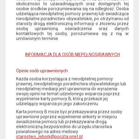
okoliczności to uzasadniających oraz dostępnych tej
osobie środków porozumiewania się na odległość. Osoba
udzielająca nieodpłatnej pomocy prawnej lub świadcząca
nieodpłatne poradnictwo obywatelskie, po otrzymaniu od
starosty drogą elektroniczną informacji o złożeniu przez
osobę uprawnioną oświadczenia oraz danych
kontaktowych tej osoby, porozumiewa się z nią w
umówionym terminie.
INFORMACJA DLA OSÓB NIEPEŁNOS{RAWNYCH
Opinie osób uprawnionych
Każda osoba korzystająca z nieodpłatnej pomocy
prawnej, nieodpłatnego poradnictwa obywatelskiego lub
nieodpłatnej mediacji jest uprawniona do wyrażenia
swojej opinii na temat udzielonego wsparcia poprzez
wypełnienie karty pomocy B, którą przekaże jej
udzielający wsparcia po jego zakończeniu.
Karta pomocy B może być przekazywana przez osoby
uprawnione poprzez wypełnienie ankiety w miejscu
świadczenia pomocy lub przekazywana drogą
elektroniczną bezpośrednio do urzędu starostwa
powiatowego na adres meilowy
starostwo_lebork@poczta.onet.pl