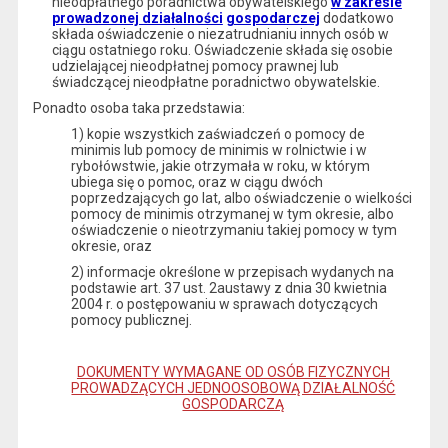
nieodpłatnego poradnictwa obywatelskiego
w zakresie
prowadzonej działalności
gospodarczej
dodatkowo
składa oświadczenie o niezatrudnianiu innych osób w
ciągu ostatniego roku. Oświadczenie składa się osobie
udzielającej nieodpłatnej pomocy prawnej lub
świadczącej nieodpłatne poradnictwo obywatelskie.
Ponadto osoba taka przedstawia:
1) kopie wszystkich zaświadczeń o pomocy de
minimis lub pomocy de minimis w rolnictwie i w
rybołówstwie, jakie otrzymała w roku, w którym
ubiega się o pomoc, oraz w ciągu dwóch
poprzedzających go lat, albo oświadczenie o wielkości
pomocy de minimis otrzymanej w tym okresie, albo
oświadczenie o nieotrzymaniu takiej pomocy w tym
okresie, oraz
2) informacje określone w przepisach wydanych na
podstawie art. 37 ust. 2austawy z dnia 30 kwietnia
2004 r. o postępowaniu w sprawach dotyczących
pomocy publicznej.
DOKUMENTY WYMAGANE OD OSÓB FIZYCZNYCH
PROWADZĄCYCH JEDNOOSOBOWĄ DZIAŁALNOŚĆ
GOSPODARCZĄ