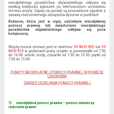
nieodpłatnego poradnictwa obywatelskiego odbywa się
według kolejności zgłoszeń po telefonicznym umówieniu
terminu wizyty. Zapisy na porady są prowadzone zgodnie z
zasadą równomiernego obciążenia dyżurów w punktach.
Kobiecie, która jest w
ciąży
, udzielanie nieodpłatnej
pomocy prawnej lub świadczenie nieodpłatnego
poradnictwa obywatelskiego odbywa się poza
kolejnością.
Wizytę można umówić pod nr telefonu:
59 8632 805
lub
59
8632 810
w godzinach pracy urzędu: w poniedziałki od 7.30
do 16.00; wtorki, środy, czwartki od 7.30 do 15.30; piątki od
7.30 do 15.00.
PUNKTY NIEODPŁATNEJ POMOCY PRAWNEJ W POWIECIE
LĘBORSKIM
ZAKRES UDZIELANIA POMOCY PRAWNEJ
1)
nieodpłatna pomoc prawna – pomoc świadczą
radcowie prawni: