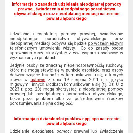
Informacja o zasadach udzielania nieodpłatnej pomocy
prawnej, świadczenia nieodpłatnego poradnictwa
obywatelskiego oraz nieodpłatnej mediacji na terenie
powiatu lęborskiego
Udzielanie nieodpłatnej pomocy prawnej, świadczenie
nieodpłatnego poradnictwa obywatelskiego oraz
nieodpłatnej mediacji odbywa się będzie
po wcześniejszym
telefonicznym umówieniu wizyty.
Co do zasady osoba
uprawniona może skorzystać z ww. wsparcia osobiście w
wyznaczonych punktach.
Jedynie osoby ze znaczną niepełnosprawnością ruchową,
które nie mogą stawić się w punkcie osobiście, oraz osoby
doświadczające trudności w komunikowaniu się, o których
mowa w
ustawie
z dnia 19 sierpnia 2011 r. o języku
migowym i innych środkach komunikowania się (t.j. Dz. U. z
2023 r. poz. 20) mogą skorzystać z nieodpłatnej pomocy
prawnej lub nieodpłatnego poradnictwa obywatelskiego,
także poza punktem albo za pośrednictwem środków
porozumiewania się na odległość.
Informacja o działalności punktów npp, npo na terenie
powiatu lęborskiego
Udzielanie
nieodpłatnej pomocy
prawnej lub świadczenie