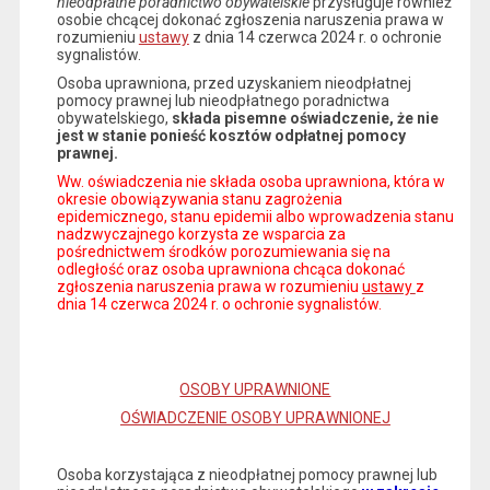
nieodpłatne poradnictwo obywatelskie
przysługuje również
osobie chcącej dokonać zgłoszenia naruszenia prawa w
rozumieniu
ustawy
z dnia 14 czerwca 2024 r. o ochronie
sygnalistów.
Osoba uprawniona, przed uzyskaniem nieodpłatnej
pomocy prawnej lub nieodpłatnego poradnictwa
obywatelskiego,
składa pisemne oświadczenie, że nie
jest w stanie ponieść kosztów odpłatnej pomocy
prawnej.
Ww. oświadczenia nie składa osoba uprawniona, która w
okresie obowiązywania stanu zagrożenia
epidemicznego, stanu epidemii albo wprowadzenia stanu
nadzwyczajnego korzysta ze wsparcia za
pośrednictwem środków porozumiewania się na
odległość oraz osoba uprawniona chcąca dokonać
zgłoszenia naruszenia prawa w rozumieniu
ustawy
z
dnia 14 czerwca 2024 r. o ochronie sygnalistów.
OSOBY UPRAWNIONE
OŚWIADCZENIE OSOBY UPRAWNIONEJ
Osoba korzystająca z nieodpłatnej pomocy prawnej lub