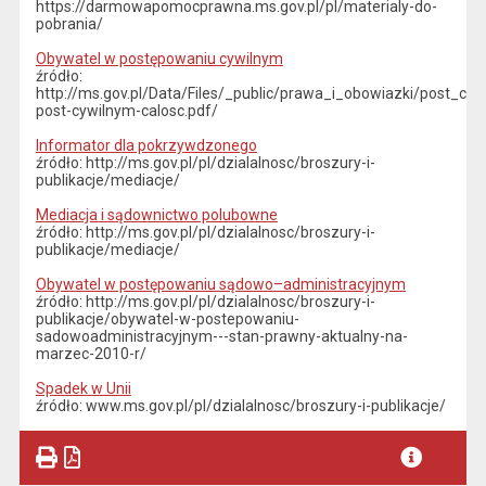
https://darmowapomocprawna.ms.gov.pl/pl/materialy-do-
pobrania/
Obywatel w postępowaniu cywilnym
źródło:
http://ms.gov.pl/Data/Files/_public/prawa_i_obowiazki/post_cy
post-cywilnym-calosc.pdf/
Informator dla pokrzywdzonego
źródło: http://ms.gov.pl/pl/dzialalnosc/broszury-i-
publikacje/mediacje/
Mediacja i sądownictwo polubowne
źródło: http://ms.gov.pl/pl/dzialalnosc/broszury-i-
publikacje/mediacje/
Obywatel w postępowaniu sądowo–administracyjnym
źródło: http://ms.gov.pl/pl/dzialalnosc/broszury-i-
publikacje/obywatel-w-postepowaniu-
sadowoadministracyjnym---stan-prawny-aktualny-na-
marzec-2010-r/
Spadek w Unii
źródło: www.ms.gov.pl/pl/dzialalnosc/broszury-i-publikacje/