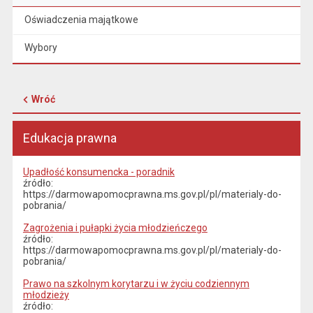
Oświadczenia majątkowe
Wybory
Wróć
Edukacja prawna
Upadłość konsumencka - poradnik
źródło:
https://darmowapomocprawna.ms.gov.pl/pl/materialy-do-
pobrania/
Zagrożenia i pułapki życia młodzieńczego
źródło:
https://darmowapomocprawna.ms.gov.pl/pl/materialy-do-
pobrania/
Prawo na szkolnym korytarzu i w życiu codziennym
młodzieży
źródło: