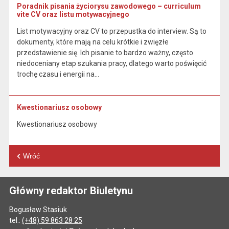
Poradnik pisania życiorysu zawodowego – curriculum
vite CV oraz listu motywacyjnego
List motywacyjny oraz CV to przepustka do interview. Są to
dokumenty, które mają na celu krótkie i zwięzłe
przedstawienie się. Ich pisanie to bardzo ważny, często
niedoceniany etap szukania pracy, dlatego warto poświęcić
trochę czasu i energii na…
Kwestionariusz osobowy
Kwestionariusz osobowy
Wróć
Główny redaktor Biuletynu
Bogusław Stasiuk
tel.:
(+48) 59 863 28 25