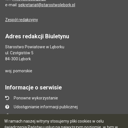
e-mail:
sekretariat@starostwolebork.pl
Zespół redakcyjny
Adres redakcji Biuletynu
Starostwo Powiatowe w Lęborku
ul. Czołgistów 5
84-300 Lębork
woj. pomorskie
Informacje o serwisie
Ponowne wykorzystanie
Udostępnianie informacji publicznej
Mapa serwisu
W ramach naszej witryny stosujemy pliki cookies w celu
Instrukcja obsługi
świadczenia Państwu usług na najwyższym poziomie, w tym w