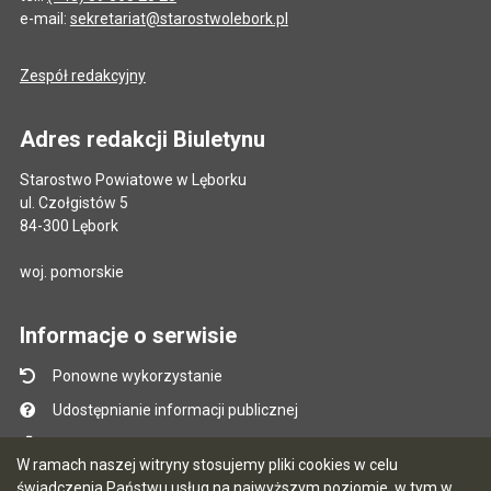
e-mail:
sekretariat@starostwolebork.pl
Zespół redakcyjny
Adres redakcji Biuletynu
Starostwo Powiatowe w Lęborku
ul. Czołgistów 5
84-300 Lębork
woj. pomorskie
Informacje o serwisie
Ponowne wykorzystanie
Udostępnianie informacji publicznej
Mapa serwisu
W ramach naszej witryny stosujemy pliki cookies w celu
Instrukcja obsługi
świadczenia Państwu usług na najwyższym poziomie, w tym w