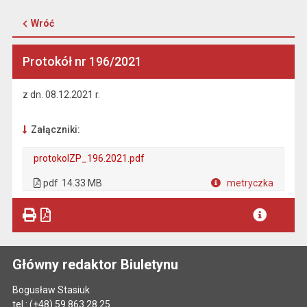
Wróć
Protokół nr 196/2021
z dn. 08.12.2021 r.
Załączniki:
protokolZP_196.2021.pdf
. Plik w formacie: pdf
. Rozmiar pliku: 14.33 MB
. Otwiera się w nowej karcie.
pdf
14.33 MB
metryczka
Plik w formacie
Główny redaktor Biuletynu
Bogusław Stasiuk
tel.:
(+48) 59 863 28 25