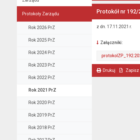
Zarządu
Protokół nr 192/
Protokoły Zarządu
z dn. 17.11.2021 r.
Rok 2026 PrZ
Rok 2025 PrZ
Załączniki:
Rok 2024 PrZ
protokolZP_192.20
Rok 2023 PrZ
. Plik w formacie: pdf
. Rozmiar pliku: 3.02 MB
. Otwiera się w nowej karcie.
Drukuj
Zapisz
Rok 2022 PrZ
. Ta sama treść dostępna jest na bieżącej stronie
Rok 2021 PrZ
Rok 2020 PrZ
Rok 2019 PrZ
Rok 2018 PrZ