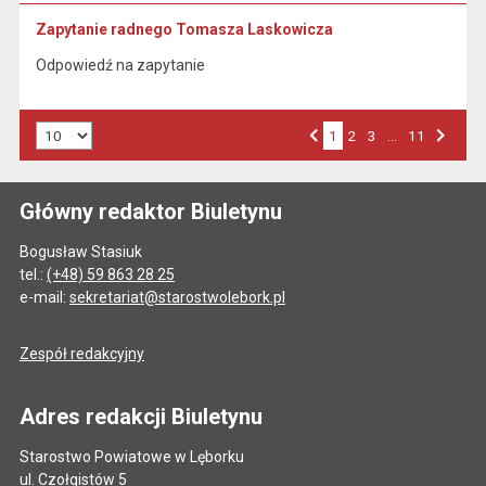
Zapytanie radnego Tomasza Laskowicza
Odpowiedź na zapytanie
Liczba art. na stronie:
1
Przejdź do strony numer
2
Przejdź do strony numer
3
…
Przejdź do strony numer
11
Strona numer
Poprzednia strona
Następna strona
Główny redaktor Biuletynu
Bogusław Stasiuk
tel.:
(+48) 59 863 28 25
e-mail:
sekretariat@starostwolebork.pl
Zespół redakcyjny
Adres redakcji Biuletynu
Starostwo Powiatowe w Lęborku
ul. Czołgistów 5