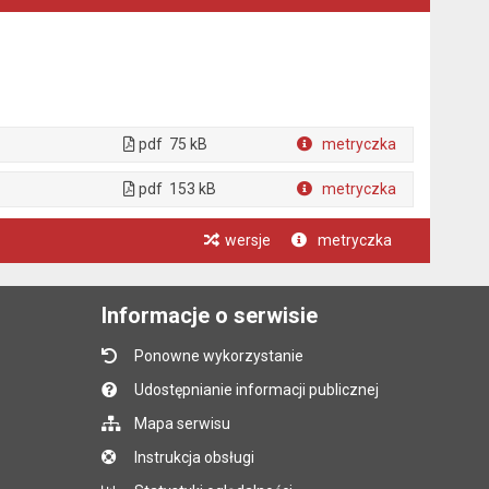
pdf
75 kB
metryczka
Plik w formacie
pdf
153 kB
metryczka
Plik w formacie
wersje
metryczka
Informacje o serwisie
Ponowne wykorzystanie
Udostępnianie informacji publicznej
Mapa serwisu
Instrukcja obsługi