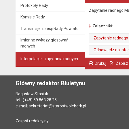
Protokoły Rady
Zapytanie radnego Ma
Komisje Rady
Załączniki:
Transmisje z sesji Rady Powiatu
Zapytanie radnego 
Imienne wykazy głosowań
radnych
. Plik w formacie: pdf
. Rozmiar pliku: 75 kB
. Otwiera się w nowej karcie.
Odpowiedz na inter
. Plik w formacie: pdf
Interpelacje i zapytania radnych
. Rozmiar pliku: 153 kB
. Otwiera się w nowej karcie.
Drukuj
Zapisz
. Ta sama treść dostępna jest na bieżącej stronie
Główny redaktor Biuletynu
Bogusław Stasiuk
tel.:
(+48) 59 863 28 25
e-mail:
sekretariat@starostwolebork.pl
Zespół redakcyjny