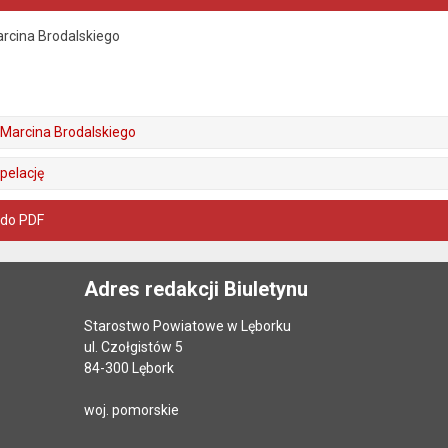
rcina Brodalskiego
Marcina Brodalskiego
pelację
 do PDF
Adres redakcji Biuletynu
Starostwo Powiatowe w Lęborku
ul. Czołgistów 5
84-300 Lębork
woj. pomorskie