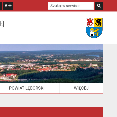
Szukaj w serwisie
Szukaj
zwiększ czcionkę
EJ
POWIAT LĘBORSKI
WIĘCEJ
ELEMENTÓW