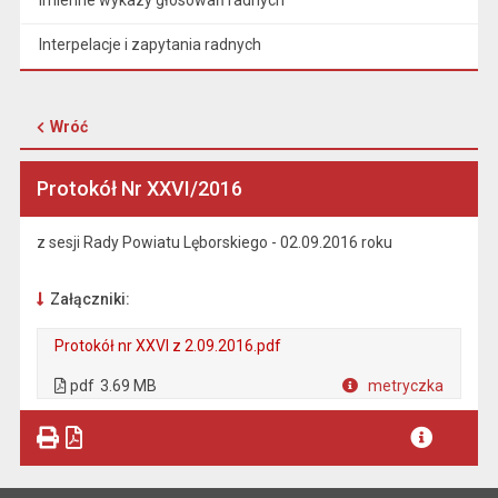
Imienne wykazy głosowań radnych
Interpelacje i zapytania radnych
Wróć
Protokół Nr XXVI/2016
z sesji Rady Powiatu Lęborskiego - 02.09.2016 roku
Załączniki:
Protokół nr XXVI z 2.09.2016.pdf
. Plik w formacie: pdf
. Rozmiar pliku: 3.69 MB
. Otwiera się w nowej karcie.
pdf
3.69 MB
metryczka
Plik w formacie