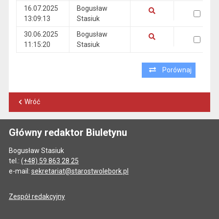
16.07.2025
Bogusław
wersja 16.07.2025 13:09:13
13:09:13
Stasiuk
Pokaż podgląd wersji z dnia 16.07.2025 13:09:13
30.06.2025
Bogusław
wersja 30.06.2025 11:15:20
11:15:20
Stasiuk
Pokaż podgląd wersji z dnia 30.06.2025 11:15:20
Porównaj
Wróć
Główny redaktor Biuletynu
Bogusław Stasiuk
tel.:
(+48) 59 863 28 25
e-mail:
sekretariat@starostwolebork.pl
Zespół redakcyjny