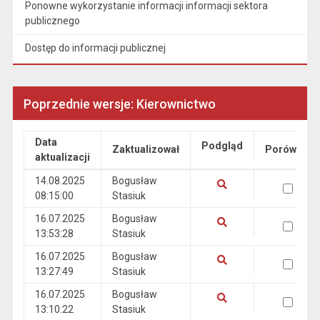
Ponowne wykorzystanie informacji informacji sektora
publicznego
Dostęp do informacji publicznej
Poprzednie wersje: Kierownictwo
Data
Podgląd
Zaktualizował
Porównaj
aktualizacji
Wersje
14.08.2025
Bogusław
wersja 14.08.2025 08:15:00
08:15:00
Stasiuk
Pokaż podgląd wersji z dnia 14.08.2025 08:15:00
16.07.2025
Bogusław
wersja 16.07.2025 13:53:28
13:53:28
Stasiuk
Pokaż podgląd wersji z dnia 16.07.2025 13:53:28
16.07.2025
Bogusław
wersja 16.07.2025 13:27:49
13:27:49
Stasiuk
Pokaż podgląd wersji z dnia 16.07.2025 13:27:49
16.07.2025
Bogusław
wersja 16.07.2025 13:10:22
13:10:22
Stasiuk
Pokaż podgląd wersji z dnia 16.07.2025 13:10:22