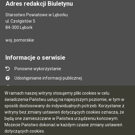
Adres redakcji Biuletynu
Starostwo Powiatowe w Lęborku
ul. Czołgistów 5
84-300 Lębork
woj. pomorskie
Informacje o serwisie
Ponowne wykorzystanie
Udostępnianie informacji publicznej
Mapa serwisu
W ramach naszej witryny stosujemy pliki cookies w celu
Instrukcja obsługi
świadczenia Państwu usług na najwyższym poziomie, w tym w
sposób dostosowany do indywidualnych potrzeb. Korzystanie z
Statystyki oglądalności
witryny bez zmiany ustawień dotyczących cookies oznacza, że
Ostatnio dodane
będą one zamieszczane w Państwa urządzeniu końcowym.
Możecie Państwo dokonać w każdym czasie zmiany ustawień
Ostatnia aktualizacja BIP: 05.08.2026 12:11
dotyczących cookies.