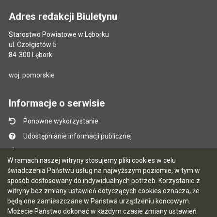
Adres redakcji Biuletynu
Starostwo Powiatowe w Lęborku
ul. Czołgistów 5
84-300 Lębork
woj. pomorskie
Informacje o serwisie
Ponowne wykorzystanie
Udostępnianie informacji publicznej
Mapa serwisu
W ramach naszej witryny stosujemy pliki cookies w celu
Instrukcja obsługi
świadczenia Państwu usług na najwyższym poziomie, w tym w
sposób dostosowany do indywidualnych potrzeb. Korzystanie z
Statystyki oglądalności
witryny bez zmiany ustawień dotyczących cookies oznacza, że
Ostatnio dodane
będą one zamieszczane w Państwa urządzeniu końcowym.
Możecie Państwo dokonać w każdym czasie zmiany ustawień
Ostatnia aktualizacja BIP: 07.08.2026 12:51