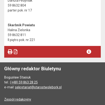
Danuta Fedyniak
59 8632 804
parter pok. nr 17
Skarbnik Powiatu
Halina Zielonka
59 8632 811
II piętro pok. nr 221
Główny redaktor Biuletynu
Bogusław Stasiuk
tel.:
(+48) 59 863 28 25
e-mail:
sekretariat@starostwolebork.pl
Zespół redakcyjny