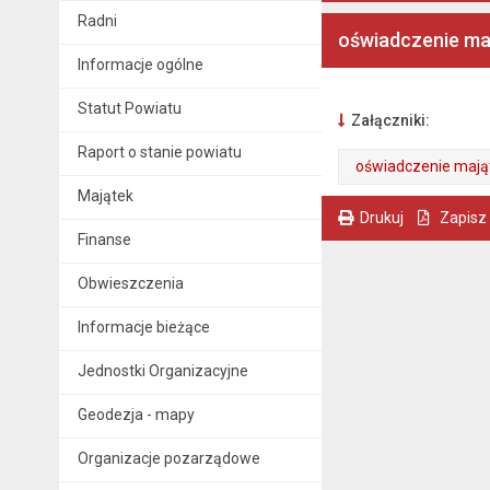
Radni
oświadczenie ma
Informacje ogólne
Statut Powiatu
Załączniki:
Raport o stanie powiatu
oświadczenie mają
Majątek
. Plik w formacie: pdf
. Rozmiar pliku: 2.05 MB
. Otwiera się w nowej karcie.
Drukuj
Zapisz
Finanse
. Ta sama treść dostępna jest na bieżącej stronie
Obwieszczenia
Informacje bieżące
Jednostki Organizacyjne
Geodezja - mapy
Organizacje pozarządowe