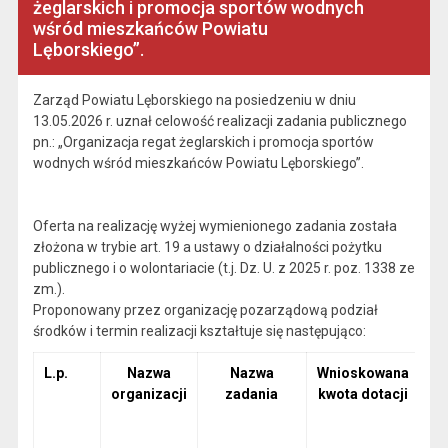
żeglarskich i promocja sportów wodnych
wśród mieszkańców Powiatu
Lęborskiego”.
Zarząd Powiatu Lęborskiego na posiedzeniu w dniu
13.05.2026 r. uznał celowość realizacji zadania publicznego
pn.: „Organizacja regat żeglarskich i promocja sportów
wodnych wśród mieszkańców Powiatu Lęborskiego”.
Oferta na realizację wyżej wymienionego zadania została
złożona w trybie art. 19 a ustawy o działalności pożytku
publicznego i o wolontariacie (t.j. Dz. U. z 2025 r. poz. 1338 ze
zm.).
Proponowany przez organizację pozarządową podział
środków i termin realizacji kształtuje się następująco:
L.p.
Nazwa
Nazwa
Wnioskowana
organizacji
zadania
kwota dotacji
ca
z