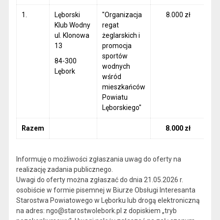
1.
Lęborski
"Organizacja
8.000 zł
2
Klub Wodny
regat
ul. Klonowa
żeglarskich i
13
promocja
sportów
84-300
wodnych
Lębork
wśród
mieszkańców
Powiatu
Lęborskiego"
Razem
8.000 zł
2
Informuję o możliwości zgłaszania uwag do oferty na
realizację zadania publicznego.
Uwagi do oferty można zgłaszać do dnia 21.05.2026 r.
osobiście w formie pisemnej w Biurze Obsługi Interesanta
Starostwa Powiatowego w Lęborku lub drogą elektroniczną
na adres: ngo@starostwolebork.pl z dopiskiem „tryb