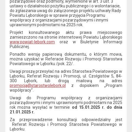
pozarządowe oraz podmioty, wymienione w art. 3 ust. 3
ustawy o działalności pożytku publicznego i o wolontariacie,
do zgłaszania uwag do załączonego projektu uchwały Rady
Powiatu Lęborskiego w sprawie przyjęcia Programu
współpracy z organizacjami pozarządowymi i innymi
uprawnionymi podmiotami na 2025 rok.
Projekt konsultowanego aktu prawa miejscowego
zamieszczono na stronie internetowej Powiatu Lęborskiego
www.powiat-lebork.com
oraz w Biuletynie Informacji
Publicznej.
Ponadto wersję papierową dokumentu, o którym mowa,
można uzyskać w Referacie Rozwoju i Promocji Starostwa
Powiatowego w Lęborku /pok. 22/.
Uwagi proszę przesyłać na adres Starostwa Powiatowego w
Lęborku, Referat Rozwoju i Promocji, ul. Czołgistów 5, 84-
300 Lębork, lub drogą mailową na adres
promocja@starostwolebork.pl
z dopiskiem „Program
współpracy”.
Uwagi do Programu współpracy z organizacjami
pozarządowymi i innymi uprawnionymi podmiotami na 2025
rok można wysyłać w terminie
od 15.01.2025 r.
do dnia
21.01.2025 r.
Za przeprowadzenie konsultacji odpowiedzialny jest
Referat Rozwoju i Promocji Starostwa Powiatowego w
Lęborku.