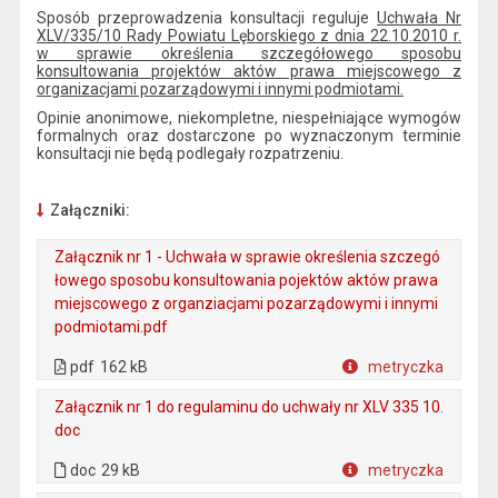
Sposób przeprowadzenia konsultacji reguluje
Uchwała Nr
XLV/335/10 Rady Powiatu Lęborskiego z dnia 22.10.2010 r.
w sprawie określenia szczegółowego sposobu
konsultowania projektów aktów prawa miejscowego z
organizacjami pozarządowymi i innymi podmiotami.
Opinie anonimowe, niekompletne, niespełniające wymogów
formalnych oraz dostarczone po wyznaczonym terminie
konsultacji nie będą podlegały rozpatrzeniu.
Załączniki:
Załącznik nr 1 - Uchwała w sprawie określenia szczegó
łowego sposobu konsultowania pojektów aktów prawa
miejscowego z organziacjami pozarządowymi i innymi
podmiotami.pdf
. Plik w formacie: pdf
. Rozmiar pliku: 162 kB
. Otwiera się w nowej karcie.
pdf
162 kB
metryczka
Plik w formacie
Załącznik nr 1 do regulaminu do uchwały nr XLV 335 10.
doc
. Plik w formacie: doc
. Rozmiar pliku: 29 kB
doc
29 kB
metryczka
Plik w formacie