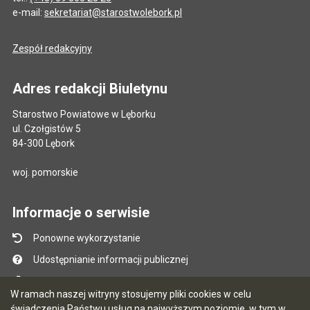
e-mail:
sekretariat@starostwolebork.pl
Zespół redakcyjny
Adres redakcji Biuletynu
Starostwo Powiatowe w Lęborku
ul. Czołgistów 5
84-300 Lębork
woj. pomorskie
Informacje o serwisie
Ponowne wykorzystanie
Udostępnianie informacji publicznej
Mapa serwisu
W ramach naszej witryny stosujemy pliki cookies w celu
Instrukcja obsługi
świadczenia Państwu usług na najwyższym poziomie, w tym w