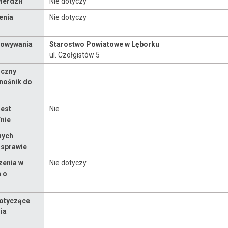
erdził
Nie dotyczy
enia
Nie dotyczy
howywania
Starostwo Powiatowe w Lęborku
ul. Czołgistów 5
iczny
nośnik do
est
Nie
/nie
nych
sprawie
zenia w
Nie dotyczy
 o
dotyczące
ia