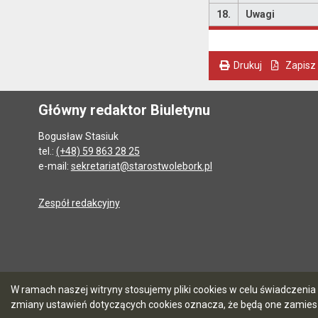
18.
Uwagi
Drukuj
Zapisz
. Ta sama treść dostępna jest na bieżącej stronie
Główny redaktor Biuletynu
Bogusław Stasiuk
tel.:
(+48) 59 863 28 25
e-mail:
sekretariat@starostwolebork.pl
Zespół redakcyjny
W ramach naszej witryny stosujemy pliki cookies w celu świadczen
zmiany ustawień dotyczących cookies oznacza, że będą one zamie
5.7.0 [103]