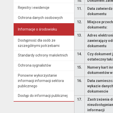
10.
Dokument zatwi
Rejestry i ewidencje
11.
Data zatwierdz
dokumentu
Ochrona danych osobowych
12.
Miejsce przec
dokumentu:
Informacje o środowisku
13.
Adres elektron
Dostępność dla osób ze
zawierający od
szczególnymi potrzebami
dokumentu
14.
Czy dokument j
Standardy ochrony małoletnich
ostateczny tak
Ochrona sygnalistów
15.
Numery kart in
dokumentów w 
Ponowne wykorzystanie
informacji informacji sektora
16.
Data zamieszc
publicznego
wykazie danych
dokumencie
Dostęp do informacji publicznej
17.
Zastrzeżenia 
nieudostępnian
informacji