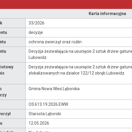
Karta informacyjna
ok
33/2026
entu
decyzje
ntu
ochrona zwierząt oraz roślin
ntu
Decyzja zezwalająca na usunięcie 2 sztuk drzew gatune
Lubowidz.
iotowy
Decyzja zezwalająca na usunięcie 2 sztuk drzew gatunek
pis
zlokalizowanych na działce 122/12 obręb Lubowidz.
o
Gmina Nowa Wieś Lęborska
czy
OŚ.613.19.2026.EWW
orzył
Starosta Lęborski
u
12.05.2026