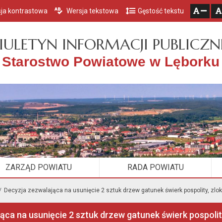
ja kontrastowa
Wersja tekstowa
Gęstość tekstu
Przejdź do głównego menu
Przejdź do mapy serwisu
Przejdź do treści
zresetuj
zmniejsz czcionkę
IULETYN INFORMACJI PUBLICZN
Starostwo Powiatowe w Lęborku
ZARZĄD POWIATU
RADA POWIATU
Decyzja zezwalająca na usunięcie 2 sztuk drzew gatunek świerk pospolity, zlo
ąca na usunięcie 2 sztuk drzew gatunek świerk pospolit