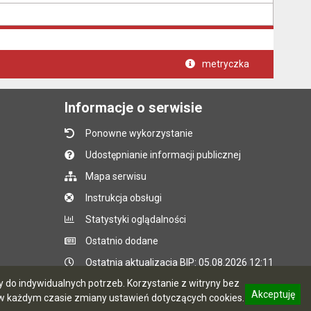
metryczka
Informacje o serwisie
Ponowne wykorzystanie
Udostępnianie informacji publicznej
Mapa serwisu
Instrukcja obsługi
Statystyki oglądalności
Ostatnio dodane
Ostatnia aktualizacja BIP: 05.08.2026 12:11
do indywidualnych potrzeb. Korzystanie z witryny bez
Akceptuję
 każdym czasie zmiany ustawień dotyczących cookies.
CMS i hosting: Logonet Sp. z o.o. w Bydgoszczy
informację o polityce prywatności