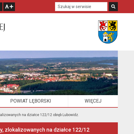
Szukaj w serwisie
Szukaj
zwiększ czcionkę
EJ
POWIAT LĘBORSKI
WIĘCEJ
ELEMENTÓW
kalizowanych na działce 122/12 obręb Lubowidz.
y, zlokalizowanych na działce 122/12