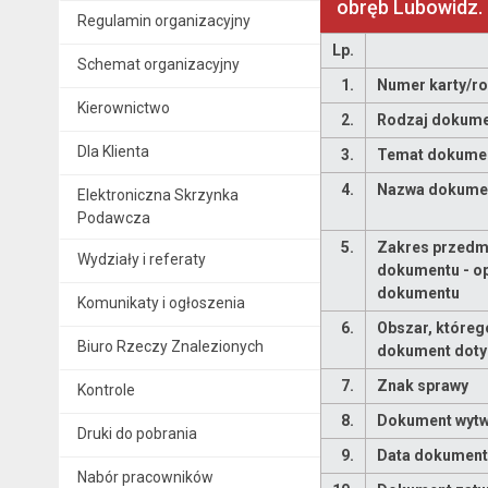
obręb Lubowidz.
Regulamin organizacyjny
Lp.
Schemat organizacyjny
1.
Numer karty/r
Kierownictwo
2.
Rodzaj dokum
Dla Klienta
3.
Temat dokume
4.
Nazwa dokume
Elektroniczna Skrzynka
Podawcza
5.
Zakres przedm
Wydziały i referaty
dokumentu - o
dokumentu
Komunikaty i ogłoszenia
6.
Obszar, któreg
Biuro Rzeczy Znalezionych
dokument doty
7.
Znak sprawy
Kontrole
8.
Dokument wytw
Druki do pobrania
9.
Data dokument
Nabór pracowników