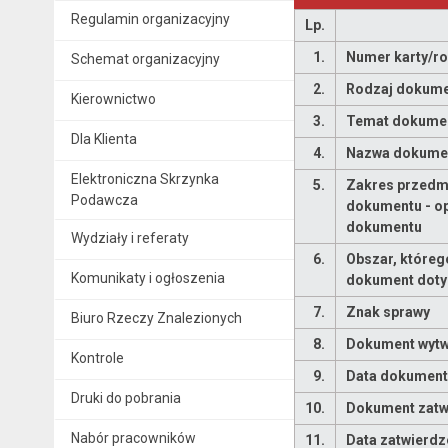
Regulamin organizacyjny
Lp.
1.
Numer karty/r
Schemat organizacyjny
2.
Rodzaj dokum
Kierownictwo
3.
Temat dokume
Dla Klienta
4.
Nazwa dokume
Elektroniczna Skrzynka
5.
Zakres przedm
Podawcza
dokumentu - o
dokumentu
Wydziały i referaty
6.
Obszar, któreg
Komunikaty i ogłoszenia
dokument doty
7.
Znak sprawy
Biuro Rzeczy Znalezionych
8.
Dokument wytw
Kontrole
9.
Data dokument
Druki do pobrania
10.
Dokument zatwi
Nabór pracowników
11.
Data zatwierdz