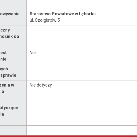
howywania
Starostwo Powiatowe w Lęborku
ul. Czołgistów 5
iczny
nośnik do
est
Nie
/nie
nych
sprawie
zenia w
Nie dotyczy
 o
dotyczące
ia