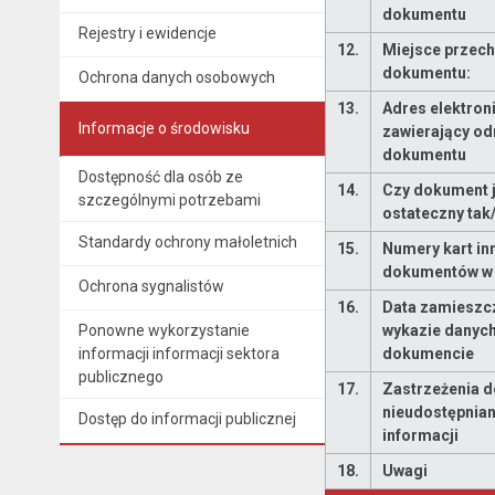
dokumentu
Rejestry i ewidencje
12.
Miejsce przec
dokumentu:
Ochrona danych osobowych
13.
Adres elektron
Informacje o środowisku
zawierający od
dokumentu
Dostępność dla osób ze
14.
Czy dokument j
szczególnymi potrzebami
ostateczny tak
Standardy ochrony małoletnich
15.
Numery kart in
dokumentów w 
Ochrona sygnalistów
16.
Data zamieszc
Ponowne wykorzystanie
wykazie danych
informacji informacji sektora
dokumencie
publicznego
17.
Zastrzeżenia 
nieudostępnian
Dostęp do informacji publicznej
informacji
18.
Uwagi