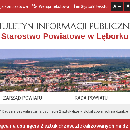
ja kontrastowa
Wersja tekstowa
Gęstość tekstu
Przejdź do głównego menu
Przejdź do mapy serwisu
Przejdź do treści
zresetuj
zmniejsz czcionkę
IULETYN INFORMACJI PUBLICZN
Starostwo Powiatowe w Lęborku
ZARZĄD POWIATU
RADA POWIATU
Decyzja zezwalająca na usunięcie 2 sztuk drzew, zlokalizowanych na działce nr
ca na usunięcie 2 sztuk drzew, zlokalizowanych na dzia