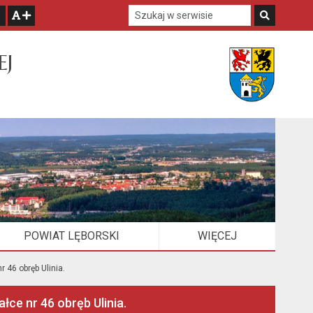
Szukaj w serwisie
Szukaj
zwiększ czcionkę
EJ
POWIAT LĘBORSKI
WIĘCEJ
ELEMENTÓW
 46 obręb Ulinia.
łce nr 46 obręb Ulinia.