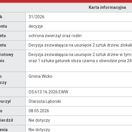
Karta informacyjna
ok
31/2026
entu
decyzje
ntu
ochrona zwierząt oraz roślin
ntu
Decyzja zezwalająca na usunięcie 2 sztuk drzew, zlokali
iotowy
Decyzja zezwalająca na usunięcie 2 sztuk drzew w tym
pis
oraz 1 sztuka gatunek olsza czarna o obwodzie pnia 240
o
Gmina Wicko
czy
OŚ.613.16.2026.EWW
orzył
Starosta Lęborski
u
08.05.2026
erdził
Nie dotyczy
enia
Nie dotyczy