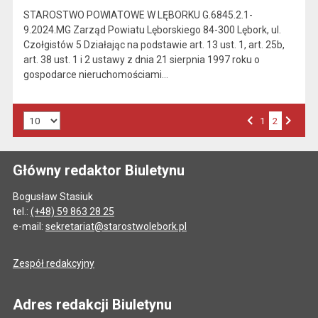
STAROSTWO POWIATOWE W LĘBORKU G.6845.2.1-
9.2024.MG Zarząd Powiatu Lęborskiego 84-300 Lębork, ul.
Czołgistów 5 Działając na podstawie art. 13 ust. 1, art. 25b,
art. 38 ust. 1 i 2 ustawy z dnia 21 sierpnia 1997 roku o
gospodarce nieruchomościami…
Liczba art. na stronie:
Przejdź do strony numer
1
2
Strona numer
Poprzednia strona
Następna strona
Główny redaktor Biuletynu
Bogusław Stasiuk
tel.:
(+48) 59 863 28 25
e-mail:
sekretariat@starostwolebork.pl
Zespół redakcyjny
Adres redakcji Biuletynu