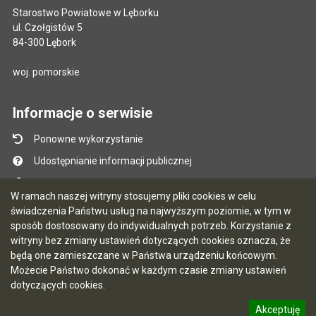
Starostwo Powiatowe w Lęborku
ul. Czołgistów 5
84-300 Lębork
woj. pomorskie
Informacje o serwisie
Ponowne wykorzystanie
Udostępnianie informacji publicznej
Mapa serwisu
W ramach naszej witryny stosujemy pliki cookies w celu
Instrukcja obsługi
świadczenia Państwu usług na najwyższym poziomie, w tym w
sposób dostosowany do indywidualnych potrzeb. Korzystanie z
Statystyki oglądalności
witryny bez zmiany ustawień dotyczących cookies oznacza, że
Ostatnio dodane
będą one zamieszczane w Państwa urządzeniu końcowym.
Możecie Państwo dokonać w każdym czasie zmiany ustawień
Ostatnia aktualizacja BIP: 07.08.2026 12:51
dotyczących cookies.
Akceptuję
5.7.0 [103]
CMS i hosting: Logonet Sp. z o.o. w Bydgoszczy