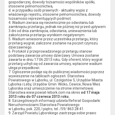
gospodarczej, dowody tożsamości wspólników spółki,
stosowne pełnomocnictwa,
d. w przypadku osób prawnych - aktualny wypis z
właściwego rejestru, stosowne pełnomocnictwa, dowody
tożsamości reprezentujących podmiot.
4. Wadium zwraca się niezwłocznie po odwołaniu lub
zamknięciu przetargu, jednak nie później niż przed upływem
3 dni od dnia zamknięcia, odwołania, unieważnienia lub
zakończenia przetargu wynikiem negatywnym.
5. Wadium wniesione przez uczestnika przetargu, który
przetarg wygrał, zaliczone zostanie na poczet czynszu
dzierżawnego.
6. Protokół z przeprowadzonego przetargu stanowi
podstawę zawarcia umowy dzierżawy. Umowa zostanie
zawarta w dniu 17.06.2013 roku. Gdy oferent, który wygrał
przetarg uchyli się od zawarcia umowy, wpłacone wadium
ulega przepadkowi.
7. Ogłoszenie podaje się do publicznej wiadomości poprzez
wywieszenie na tablicach ogłoszeń: Starostwa
Powiatowego w Lęborku, ul. Czołgistów 5, Urzędów Miasta
Lęborka i Łeby, Urzędów Gmin: Wicko, Cewice, Nowa Wieś
Lęborska oraz umieszczenie na stronie internetowej
Starostwa www.powiat-lebork.com na okres
od 17 maja
2013 roku do 07 czerwca 2013 roku.
8. Szczegółowych informacji udziela Referat Gospodarki
Nieruchomościami Starostwa Powiatowego
w Lęborku, pok. 220, I piętro, tel. /59/ 863 28 41.
9. Zarząd Powiatu Lęborskiego zastrzega sobie prawo