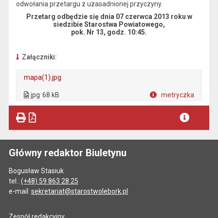
odwołania przetargu z uzasadnionej przyczyny.
Przetarg odbędzie się dnia 07 czerwca 2013 roku w
siedzibie Starostwa Powiatowego,
pok. Nr 13, godz. 10:45.
Załączniki:
mapa(1).jpg
. Plik w formacie: jpg
. Rozmiar pliku: 68 kB
jpg
68 kB
metryczka
Plik w formacie
Główny redaktor Biuletynu
Bogusław Stasiuk
tel.:
(+48) 59 863 28 25
e-mail:
sekretariat@starostwolebork.pl
Zespół redakcyjny