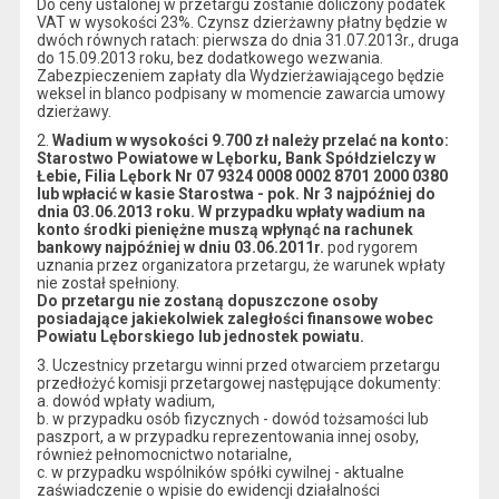
Do ceny ustalonej w przetargu zostanie doliczony podatek
VAT w wysokości 23%. Czynsz dzierżawny płatny będzie w
dwóch równych ratach: pierwsza do dnia 31.07.2013r., druga
do 15.09.2013 roku, bez dodatkowego wezwania.
Zabezpieczeniem zapłaty dla Wydzierżawiającego będzie
weksel in blanco podpisany w momencie zawarcia umowy
dzierżawy.
2.
Wadium w wysokości 9.700 zł należy przelać na konto:
Starostwo Powiatowe w Lęborku, Bank Spółdzielczy w
Łebie, Filia Lębork Nr 07 9324 0008 0002 8701 2000 0380
lub wpłacić w kasie Starostwa - pok. Nr 3 najpóźniej do
dnia 03.06.2013 roku. W przypadku wpłaty wadium na
konto środki pieniężne muszą wpłynąć na rachunek
bankowy najpóźniej w dniu 03.06.2011r.
pod rygorem
uznania przez organizatora przetargu, że warunek wpłaty
nie został spełniony.
Do przetargu nie zostaną dopuszczone osoby
posiadające jakiekolwiek zaległości finansowe wobec
Powiatu Lęborskiego lub jednostek powiatu.
3. Uczestnicy przetargu winni przed otwarciem przetargu
przedłożyć komisji przetargowej następujące dokumenty:
a. dowód wpłaty wadium,
b. w przypadku osób fizycznych - dowód tożsamości lub
paszport, a w przypadku reprezentowania innej osoby,
również pełnomocnictwo notarialne,
c. w przypadku wspólników spółki cywilnej - aktualne
zaświadczenie o wpisie do ewidencji działalności