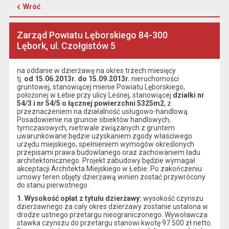
Wróć
Zarząd Powiatu Lęborskiego 84-300
Lębork, ul. Czołgistów 5
na oddanie w dzierżawę na okres trzech miesięcy
tj.
od 15.06.2013r. do 15.09.2013r.
nieruchomości
gruntowej, stanowiącej mienie Powiatu Lęborskiego,
położonej w Łebie przy ulicy Leśnej, stanowiącej
działki nr
54/3 i nr 54/5 o łącznej powierzchni 5325m2
, z
przeznaczeniem na działalność usługowo-handlową.
Posadowienie na gruncie obiektów handlowych,
tymczasowych, nietrwale związanych z gruntem
uwarunkowane będzie uzyskaniem zgody właściwego
urzędu miejskiego, spełnieniem wymogów określonych
przepisami prawa budowlanego oraz zachowaniem ładu
architektonicznego. Projekt zabudowy będzie wymagał
akceptacji Architekta Miejskiego w Łebie. Po zakończeniu
umowy teren objęty dzierżawą winien zostać przywrócony
do stanu pierwotnego.
1. Wysokość opłat z tytułu dzierżawy:
wysokość czynszu
dzierżawnego za cały okres dzierżawy zostanie ustalona w
drodze ustnego przetargu nieograniczonego. Wywoławcza
stawka czynszu do przetargu stanowi kwotę 97.500 zł netto.