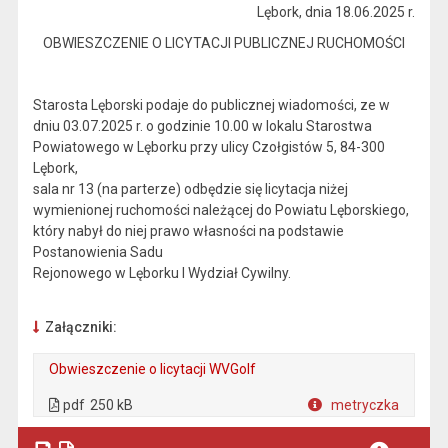
Lębork, dnia 18.06.2025 r.
OBWIESZCZENIE O LICYTACJI PUBLICZNEJ RUCHOMOŚCI
Starosta Lęborski podaje do publicznej wiadomości, ze w
dniu 03.07.2025 r. o godzinie 10.00 w lokalu Starostwa
Powiatowego w Lęborku przy ulicy Czołgistów 5, 84-300
Lębork,
sala nr 13 (na parterze) odbędzie się licytacja niżej
wymienionej ruchomości należącej do Powiatu Lęborskiego,
który nabył do niej prawo własności na podstawie
Postanowienia Sadu
Rejonowego w Lęborku I Wydział Cywilny.
Załączniki:
Obwieszczenie o licytacji WVGolf
. Plik w formacie: pdf
. Rozmiar pliku: 250 kB
. Otwiera się w nowej karcie.
pdf
250 kB
metryczka
Plik w formacie